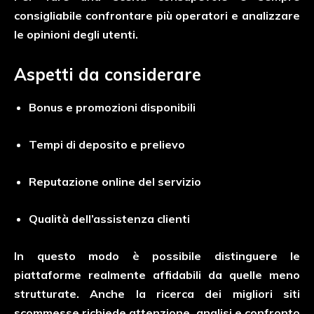
consigliabile confrontare più operatori e analizzare
le opinioni degli utenti.
Aspetti da considerare
Bonus e promozioni disponibili
Tempi di deposito e prelievo
Reputazione online del servizio
Qualità dell’assistenza clienti
In questo modo è possibile distinguere le
piattaforme realmente affidabili da quelle meno
strutturate. Anche la ricerca dei migliori siti
scommesse richiede attenzione, analisi e confronto