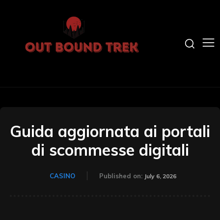
Guida aggiornata ai portali
di scommesse digitali
CASINO
Published on:
July 6, 2026