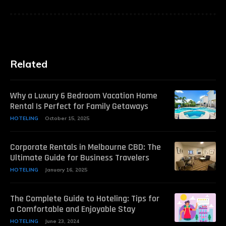
Related
Why a Luxury 6 Bedroom Vacation Home
Rental Is Perfect for Family Getaways
HOTELING
October 15, 2025
Corporate Rentals in Melbourne CBD: The
Ultimate Guide for Business Travelers
HOTELING
January 16, 2025
The Complete Guide to Hoteling: Tips for
a Comfortable and Enjoyable Stay
HOTELING
June 23, 2024