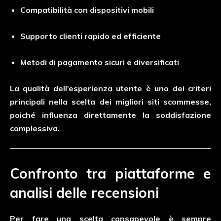
Compatibilità con dispositivi mobili
Supporto clienti rapido ed efficiente
Metodi di pagamento sicuri e diversificati
La qualità dell’esperienza utente è uno dei criteri
principali nella scelta dei
migliori siti scommesse
,
poiché influenza direttamente la soddisfazione
complessiva.
Confronto tra piattaforme e
analisi delle recensioni
Per fare una scelta consapevole è sempre