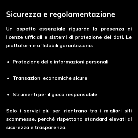
Sicurezza e regolamentazione
Un aspetto essenziale riguarda la presenza di
licenze ufficiali e sistemi di protezione dei dati. Le
piattaforme affidabili garantiscono:
Protezione delle informazioni personali
Transazioni economiche sicure
Strumenti per il gioco responsabile
Solo i servizi più seri rientrano tra i
migliori siti
scommesse
, perché rispettano standard elevati di
sicurezza e trasparenza.