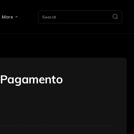
More
Search
di Pagamento