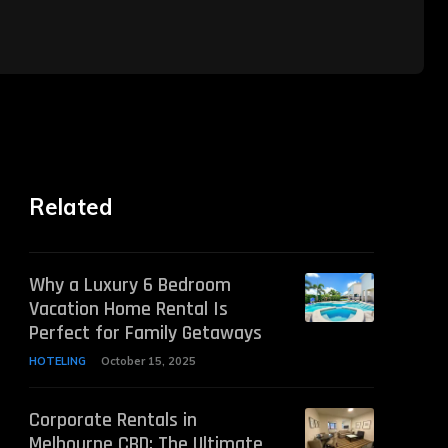
Related
Why a Luxury 6 Bedroom
Vacation Home Rental Is
Perfect for Family Getaways
HOTELING
October 15, 2025
Corporate Rentals in
Melbourne CBD: The Ultimate