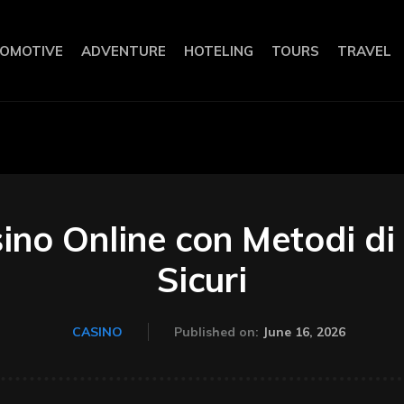
OMOTIVE
ADVENTURE
HOTELING
TOURS
TRAVEL
sino Online con Metodi 
Sicuri
June 16, 2026
CASINO
Published on: