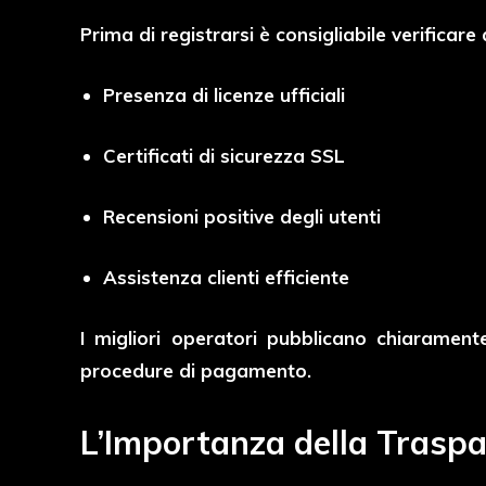
Prima di registrarsi è consigliabile verificar
Presenza di licenze ufficiali
Certificati di sicurezza SSL
Recensioni positive degli utenti
Assistenza clienti efficiente
I migliori operatori pubblicano chiaramente
procedure di pagamento.
L’Importanza della Trasp