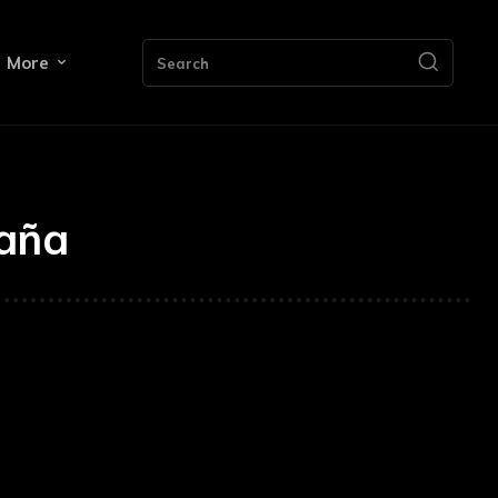
More
Search
paña