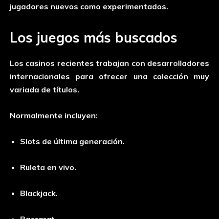
jugadores nuevos como experimentados.
Los juegos más buscados
Los casinos recientes trabajan con desarrolladores
internacionales para ofrecer una colección muy
variada de títulos.
Normalmente incluyen:
Slots de última generación.
Ruleta en vivo.
Blackjack.