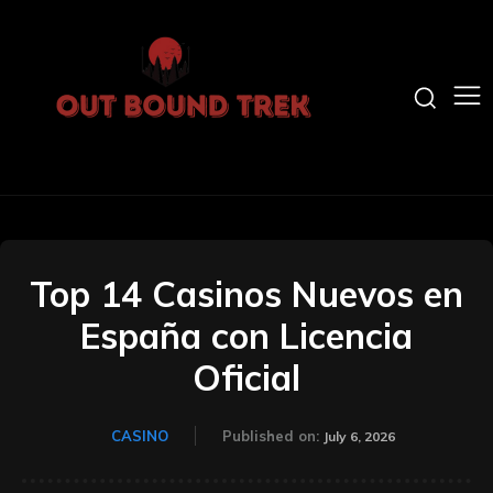
Top 14 Casinos Nuevos en
España con Licencia
Oficial
CASINO
Published on:
July 6, 2026