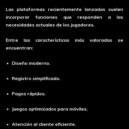
Las plataformas recientemente lanzadas suelen
incorporar funciones que responden a las
necesidades actuales de los jugadores.
Entre las características más valoradas se
encuentran:
Diseño moderno.
Registro simplificado.
Pagos rápidos.
Juegos optimizados para móviles.
Atención al cliente eficiente.