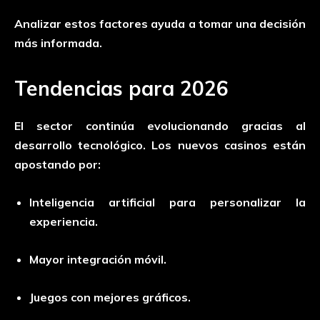
Analizar estos factores ayuda a tomar una decisión
más informada.
Tendencias para 2026
El sector continúa evolucionando gracias al
desarrollo tecnológico. Los nuevos casinos están
apostando por:
Inteligencia artificial para personalizar la
experiencia.
Mayor integración móvil.
Juegos con mejores gráficos.