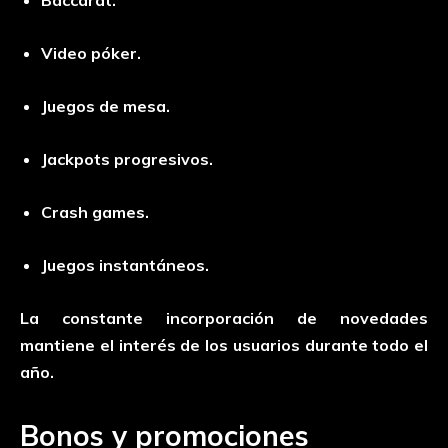
Baccarat.
Video póker.
Juegos de mesa.
Jackpots progresivos.
Crash games.
Juegos instantáneos.
La constante incorporación de novedades
mantiene el interés de los usuarios durante todo el
año.
Bonos y promociones