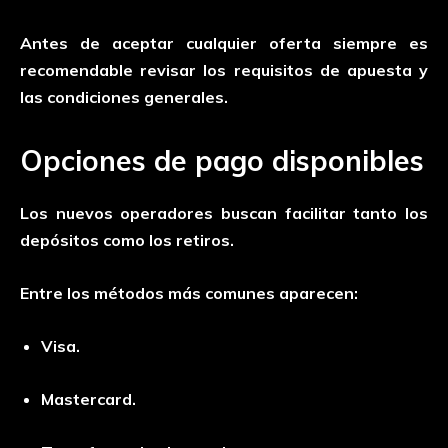
Antes de aceptar cualquier oferta siempre es
recomendable revisar los requisitos de apuesta y
las condiciones generales.
Opciones de pago disponibles
Los nuevos operadores buscan facilitar tanto los
depósitos como los retiros.
Entre los métodos más comunes aparecen:
Visa.
Mastercard.